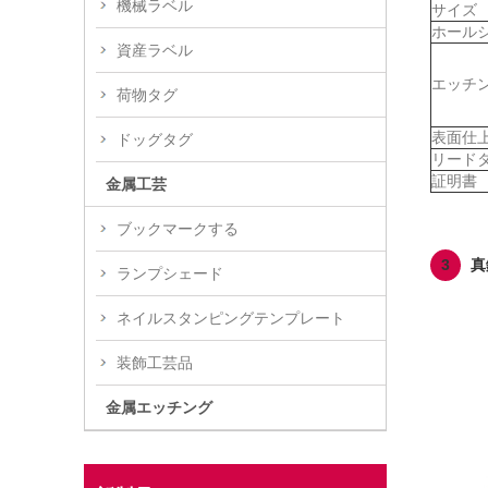
機械ラベル
サイズ
ホール
資産ラベル
エッチ
荷物タグ
表面仕
ドッグタグ
リード
証明書
金属工芸
ブックマークする
3
真
ランプシェード
ネイルスタンピングテンプレート
装飾工芸品
金属エッチング