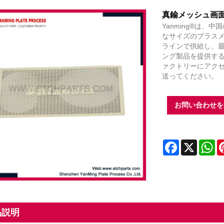
真鍮メッシュ画
Yanming®は
なサイズのブラス
ラインで供給し、
ング製品を提供す
ァクトリーにアクセスす
送ってください。
お問い合わせを
Facebook
X
Wh
品説明