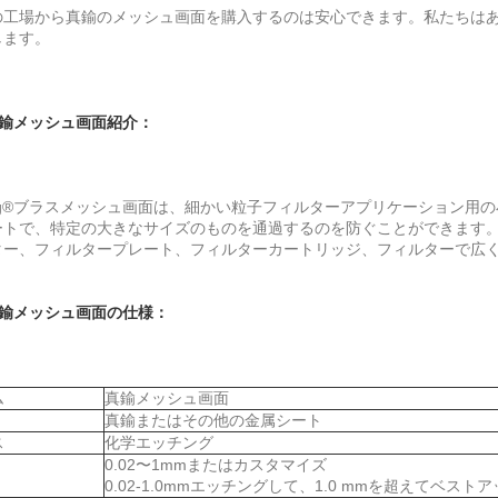
の工場から真鍮のメッシュ画面を購入するのは安心できます。私たちは
します。
鍮メッシュ画面紹介：
ing®ブラスメッシュ画面は、細かい粒子フィルターアプリケーション用
ートで、特定の大きなサイズのものを通過するのを防ぐことができます
ター、フィルタープレート、フィルターカートリッジ、フィルターで広
鍮メッシュ画面の仕様：
ム
真鍮メッシュ画面
真鍮またはその他の金属シート
ス
化学エッチング
0.02〜1mmまたはカスタマイズ
0.02-1.0mmエッチングして、1.0 mmを超えてベスト