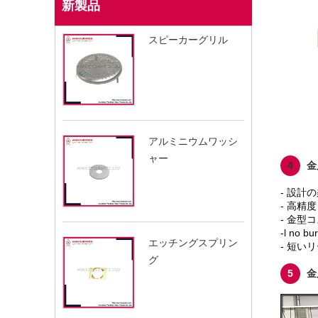
新製品
スピーカーグリル
アルミニウムワッシ
ャー
4
金
- 設計
- 高精度
- 金型
-l no bur
エッチングスプリン
- 短い
グ
5
金