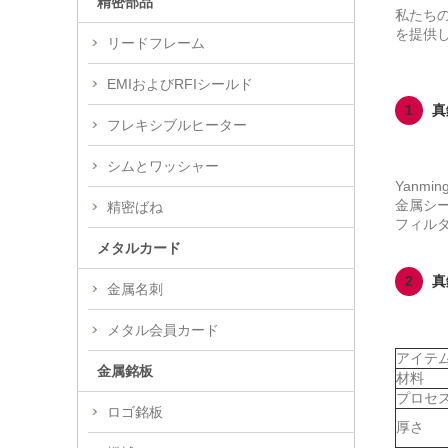
精密部品
私たち
を提供
リードフレーム
EMIおよびRFIシールド
1
真
フレキシブルヒーター
シムとワッシャー
Yanm
金属シ
精密ばね
フィル
メタルカード
2
真
金属名刺
メタル会員カード
アイテ
金属銘板
材料
プロセ
ロゴ銘板
厚さ