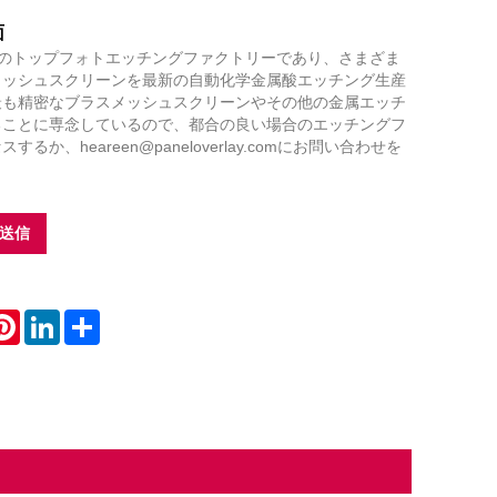
Live
面
、中国のトップフォトエッチングファクトリーであり、さまざま
メッシュスクリーンを最新の自動化学金属酸エッチング生産
最も精密なブラスメッシュスクリーンやその他の金属エッチ
ることに専念しているので、都合の良い場合のエッチングフ
るか、heareen@paneloverlay.comにお問い合わせを
送信
atsApp
Pinterest
LinkedIn
Share