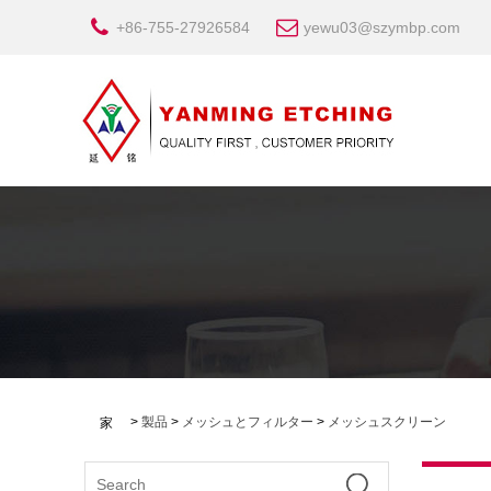
+86-755-27926584
yewu03@szymbp.com
>
製品
>
メッシュとフィルター
>
メッシュスクリーン
家