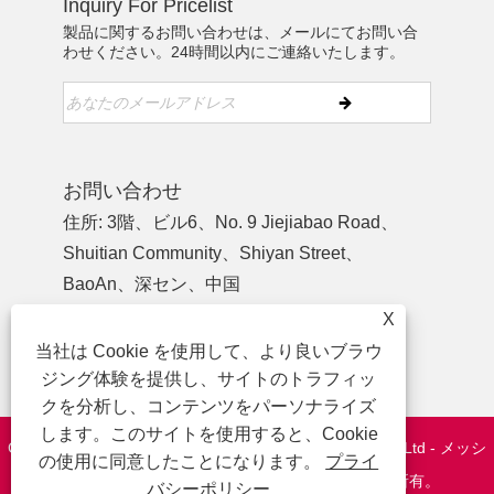
Inquiry For Pricelist
製品に関するお問い合わせは、メールにてお問い合
わせください。24時間以内にご連絡いたします。
お問い合わせ
住所: 3階、ビル6、No. 9 Jiejiabao Road、
Shuitian Community、Shiyan Street、
BaoAn、深セン、中国
電話:
+86-755-27926584
X
電話:
+86-13827442724
当社は Cookie を使用して、より良いブラウ
Eメール:
yewu03@szymbp.com
ジング体験を提供し、サイトのトラフィッ
クを分析し、コンテンツをパーソナライズ
します。このサイトを使用すると、Cookie
Copyright © 2020 Shenzhen YanMing Plate Process Co.,Ltd - メッシ
の使用に同意したことになります。
プライ
ュとフィルター、精密部品、金属銘板 - 全著作権所有。
バシーポリシー