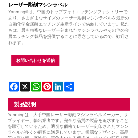
レーザー彫刻マシンラベル
Yanming®は、中国のトップフォトエッチングファクトリーで
あり、さまざまなサイズのレーザー彫刻マシンラベルを最新の
自動化学金属酸エッチング生産ラインで供給しています。私た
ちは、最も精密なレーザー刻まれたマシンラベルやその他の金
属エッチング製品を提供することに専念しているので、歓迎さ
れます。
お問い合わせを送信
Facebook
X
WhatsApp
Pinterest
LinkedIn
Share
製品説明
Yanmingは、大手中国レーザー彫刻マシンラベルメーカー、サ
プライヤー、輸出業者です。完全な品質の製品を追求すること
を順守しているため、適切な価格でレーザー刻印されたマシン
ラベルが多くの顧客に満足しています。極端なデザイン、高品
質の原材料、高性能、競争力のある価格は、すべての顧客が望