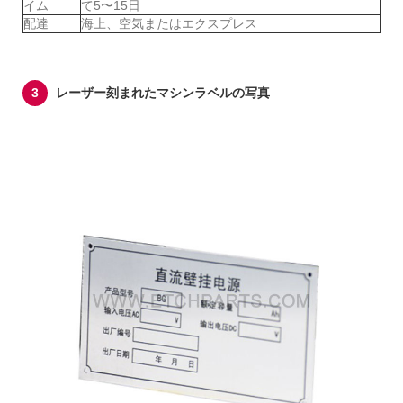
イム
て5〜15日
配達
海上、空気またはエクスプレス
3
レーザー刻まれたマシンラベルの写真