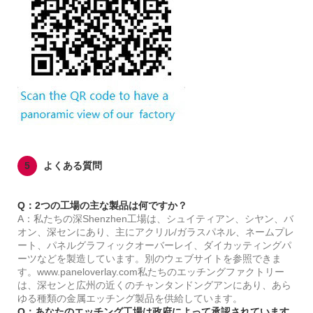
5
よくある質問
Q：2つの工場の主な製品は何ですか？
A：私たちの深Shenzhen工場は、シュイティアン、シヤン、バ
オン、深センにあり、主にアクリル/ガラスパネル、ネームプレ
ート、パネルグラフィックオーバーレイ、ダイカッティングパ
ーツなどを製造しています。別のウェブサイトを参照できま
す。
www.paneloverlay.com
私たちのエッチングファクトリー
は、深センと広州の近くのチャンタンドングアンにあり、あら
ゆる種類の金属エッチング製品を供給しています。
Q：あなたのエッチング工場は政府によって承認されています