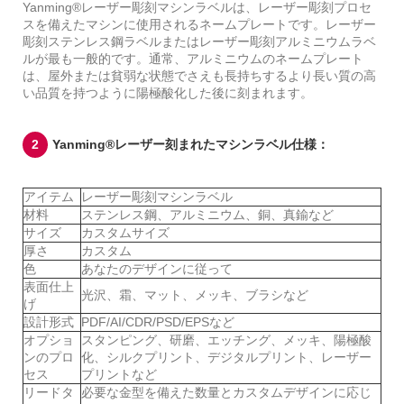
Yanming®レーザー彫刻マシンラベルは、レーザー彫刻プロセ
スを備えたマシンに使用されるネームプレートです。レーザー
彫刻ステンレス鋼ラベルまたはレーザー彫刻アルミニウムラベ
ルが最も一般的です。通常、アルミニウムのネームプレート
は、屋外または貧弱な状態でさえも長持ちするより長い質の高
い品質を持つように陽極酸化した後に刻まれます。
2
Yanming®レーザー刻まれたマシンラベル仕様：
アイテム
レーザー彫刻マシンラベル
材料
ステンレス鋼、アルミニウム、銅、真鍮など
サイズ
カスタムサイズ
厚さ
カスタム
色
あなたのデザインに従って
表面仕上
光沢、霜、マット、メッキ、ブラシなど
げ
設計形式
PDF/AI/CDR/PSD/EPSなど
オプショ
スタンピング、研磨、エッチング、メッキ、陽極酸
ンのプロ
化、シルクプリント、デジタルプリント、レーザー
セス
プリントなど
リードタ
必要な金型を備えた数量とカスタムデザインに応じ